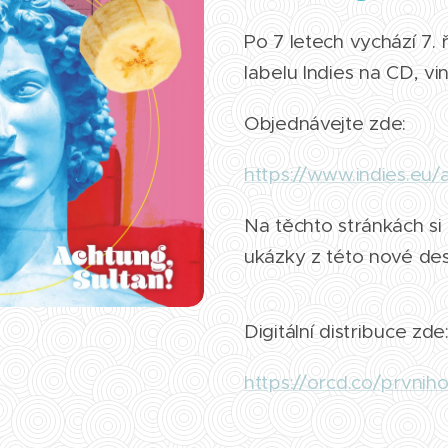
Po 7 letech vychází 7.
labelu Indies na CD, viny
Objednávejte zde:
https://www.indies.eu/
Na těchto stránkách s
ukázky z této nové des
Digitální distribuce zde
https://orcd.co/prvnih