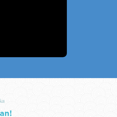
ka
an!