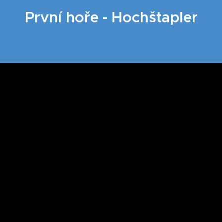
První hoře - Hochštapler