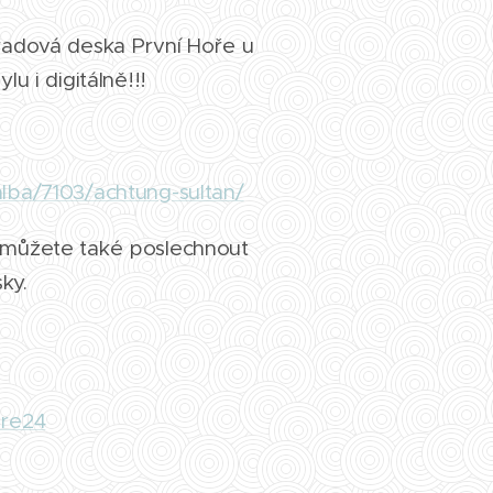
 řadová deska První Hoře u
lu i digitálně!!!
alba/7103/achtung-sultan/
i můžete také poslechnout
ky.
:
ore24