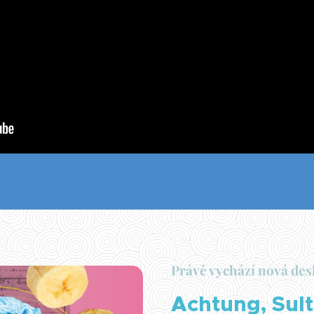
Právě vychází nová des
Achtung, Sult